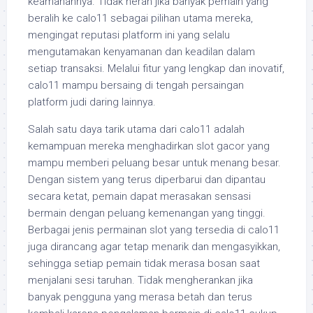
keamanannya. Tidak heran jika banyak pemain yang
beralih ke calo11 sebagai pilihan utama mereka,
mengingat reputasi platform ini yang selalu
mengutamakan kenyamanan dan keadilan dalam
setiap transaksi. Melalui fitur yang lengkap dan inovatif,
calo11 mampu bersaing di tengah persaingan
platform judi daring lainnya.
Salah satu daya tarik utama dari calo11 adalah
kemampuan mereka menghadirkan slot gacor yang
mampu memberi peluang besar untuk menang besar.
Dengan sistem yang terus diperbarui dan dipantau
secara ketat, pemain dapat merasakan sensasi
bermain dengan peluang kemenangan yang tinggi.
Berbagai jenis permainan slot yang tersedia di calo11
juga dirancang agar tetap menarik dan mengasyikkan,
sehingga setiap pemain tidak merasa bosan saat
menjalani sesi taruhan. Tidak mengherankan jika
banyak pengguna yang merasa betah dan terus