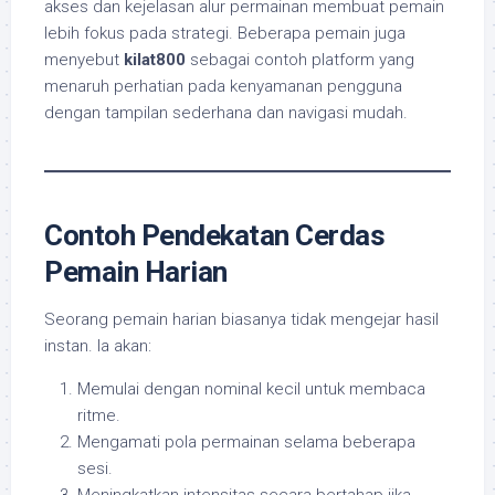
akses dan kejelasan alur permainan membuat pemain
lebih fokus pada strategi. Beberapa pemain juga
menyebut
kilat800
sebagai contoh platform yang
menaruh perhatian pada kenyamanan pengguna
dengan tampilan sederhana dan navigasi mudah.
Contoh Pendekatan Cerdas
Pemain Harian
Seorang pemain harian biasanya tidak mengejar hasil
instan. Ia akan:
Memulai dengan nominal kecil untuk membaca
ritme.
Mengamati pola permainan selama beberapa
sesi.