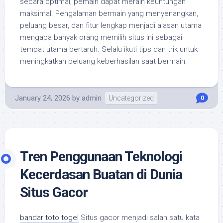
secara optimal, pemain dapat meraih keuntungan
maksimal. Pengalaman bermain yang menyenangkan,
peluang besar, dan fitur lengkap menjadi alasan utama
mengapa banyak orang memilih situs ini sebagai
tempat utama bertaruh. Selalu ikuti tips dan trik untuk
meningkatkan peluang keberhasilan saat bermain.
January 24, 2026
by
admin
Uncategorized
0
Tren Penggunaan Teknologi
Kecerdasan Buatan di Dunia
Situs Gacor
bandar toto togel
Situs gacor menjadi salah satu kata