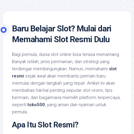
Baru Belajar Slot? Mulai dari
Memahami Slot Resmi Dulu
Bagi pemula, dunia slot online bisa terasa menantang.
Banyak istilah, jenis permainan, dan strategi yang
terdengar membingungkan. Namun, memahami
slot
resmi
sejak awal akan membantu pemain baru
memulai dengan langkah yang tepat. Artikel ini akan
membahas hal-hal penting seputar slot resmi, tips
bermain, dan bagaimana memilih platform terpercaya,
seperti
toko500
, yang aman dan nyaman untuk
pemula.
Apa Itu Slot Resmi?