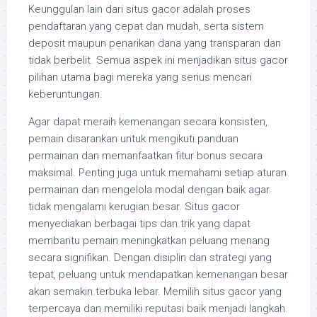
Keunggulan lain dari situs gacor adalah proses
pendaftaran yang cepat dan mudah, serta sistem
deposit maupun penarikan dana yang transparan dan
tidak berbelit. Semua aspek ini menjadikan situs gacor
pilihan utama bagi mereka yang serius mencari
keberuntungan.
Agar dapat meraih kemenangan secara konsisten,
pemain disarankan untuk mengikuti panduan
permainan dan memanfaatkan fitur bonus secara
maksimal. Penting juga untuk memahami setiap aturan
permainan dan mengelola modal dengan baik agar
tidak mengalami kerugian besar. Situs gacor
menyediakan berbagai tips dan trik yang dapat
membantu pemain meningkatkan peluang menang
secara signifikan. Dengan disiplin dan strategi yang
tepat, peluang untuk mendapatkan kemenangan besar
akan semakin terbuka lebar. Memilih situs gacor yang
terpercaya dan memiliki reputasi baik menjadi langkah