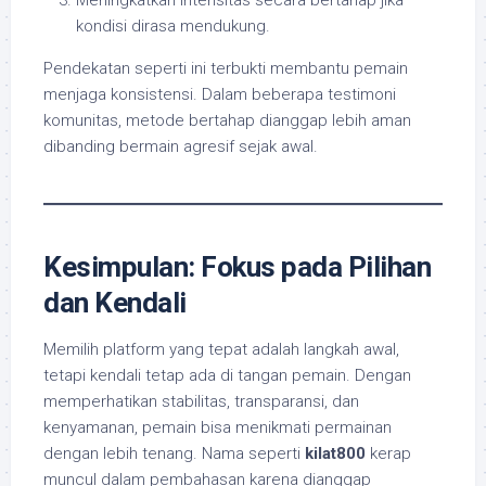
Meningkatkan intensitas secara bertahap jika
kondisi dirasa mendukung.
Pendekatan seperti ini terbukti membantu pemain
menjaga konsistensi. Dalam beberapa testimoni
komunitas, metode bertahap dianggap lebih aman
dibanding bermain agresif sejak awal.
Kesimpulan: Fokus pada Pilihan
dan Kendali
Memilih platform yang tepat adalah langkah awal,
tetapi kendali tetap ada di tangan pemain. Dengan
memperhatikan stabilitas, transparansi, dan
kenyamanan, pemain bisa menikmati permainan
dengan lebih tenang. Nama seperti
kilat800
kerap
muncul dalam pembahasan karena dianggap