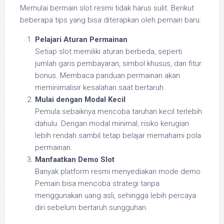
Memulai bermain slot resmi tidak harus sulit. Berikut
beberapa tips yang bisa diterapkan oleh pemain baru:
Pelajari Aturan Permainan
Setiap slot memiliki aturan berbeda, seperti
jumlah garis pembayaran, simbol khusus, dan fitur
bonus. Membaca panduan permainan akan
meminimalisir kesalahan saat bertaruh.
Mulai dengan Modal Kecil
Pemula sebaiknya mencoba taruhan kecil terlebih
dahulu. Dengan modal minimal, risiko kerugian
lebih rendah sambil tetap belajar memahami pola
permainan.
Manfaatkan Demo Slot
Banyak platform resmi menyediakan mode demo.
Pemain bisa mencoba strategi tanpa
menggunakan uang asli, sehingga lebih percaya
diri sebelum bertaruh sungguhan.