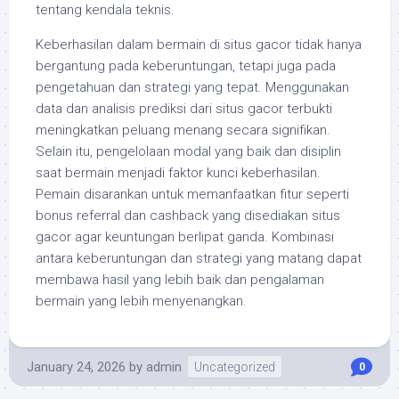
tentang kendala teknis.
Keberhasilan dalam bermain di situs gacor tidak hanya
bergantung pada keberuntungan, tetapi juga pada
pengetahuan dan strategi yang tepat. Menggunakan
data dan analisis prediksi dari situs gacor terbukti
meningkatkan peluang menang secara signifikan.
Selain itu, pengelolaan modal yang baik dan disiplin
saat bermain menjadi faktor kunci keberhasilan.
Pemain disarankan untuk memanfaatkan fitur seperti
bonus referral dan cashback yang disediakan situs
gacor agar keuntungan berlipat ganda. Kombinasi
antara keberuntungan dan strategi yang matang dapat
membawa hasil yang lebih baik dan pengalaman
bermain yang lebih menyenangkan.
January 24, 2026
by
admin
Uncategorized
0