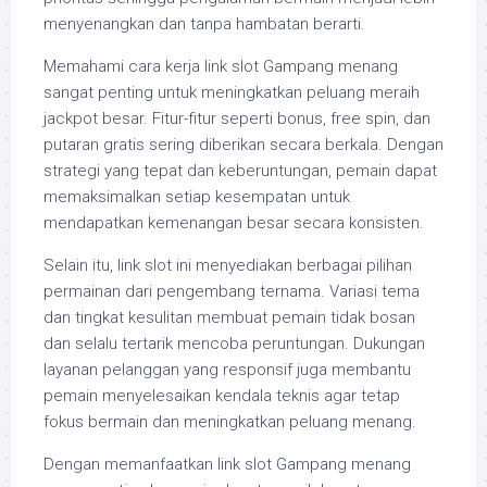
menyenangkan dan tanpa hambatan berarti.
Memahami cara kerja link slot Gampang menang
sangat penting untuk meningkatkan peluang meraih
jackpot besar. Fitur-fitur seperti bonus, free spin, dan
putaran gratis sering diberikan secara berkala. Dengan
strategi yang tepat dan keberuntungan, pemain dapat
memaksimalkan setiap kesempatan untuk
mendapatkan kemenangan besar secara konsisten.
Selain itu, link slot ini menyediakan berbagai pilihan
permainan dari pengembang ternama. Variasi tema
dan tingkat kesulitan membuat pemain tidak bosan
dan selalu tertarik mencoba peruntungan. Dukungan
layanan pelanggan yang responsif juga membantu
pemain menyelesaikan kendala teknis agar tetap
fokus bermain dan meningkatkan peluang menang.
Dengan memanfaatkan link slot Gampang menang