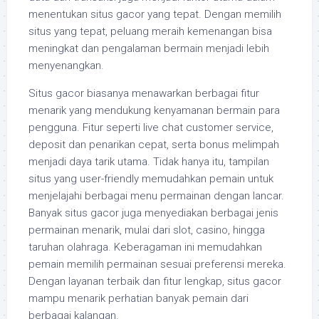
menentukan situs gacor yang tepat. Dengan memilih
situs yang tepat, peluang meraih kemenangan bisa
meningkat dan pengalaman bermain menjadi lebih
menyenangkan.
Situs gacor biasanya menawarkan berbagai fitur
menarik yang mendukung kenyamanan bermain para
pengguna. Fitur seperti live chat customer service,
deposit dan penarikan cepat, serta bonus melimpah
menjadi daya tarik utama. Tidak hanya itu, tampilan
situs yang user-friendly memudahkan pemain untuk
menjelajahi berbagai menu permainan dengan lancar.
Banyak situs gacor juga menyediakan berbagai jenis
permainan menarik, mulai dari slot, casino, hingga
taruhan olahraga. Keberagaman ini memudahkan
pemain memilih permainan sesuai preferensi mereka.
Dengan layanan terbaik dan fitur lengkap, situs gacor
mampu menarik perhatian banyak pemain dari
berbagai kalangan.