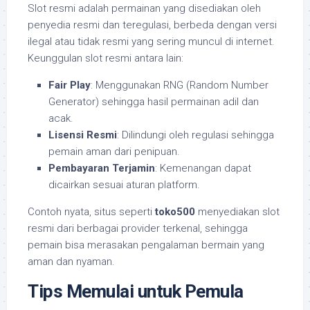
Slot resmi adalah permainan yang disediakan oleh
penyedia resmi dan teregulasi, berbeda dengan versi
ilegal atau tidak resmi yang sering muncul di internet.
Keunggulan slot resmi antara lain:
Fair Play
: Menggunakan RNG (Random Number
Generator) sehingga hasil permainan adil dan
acak.
Lisensi Resmi
: Dilindungi oleh regulasi sehingga
pemain aman dari penipuan.
Pembayaran Terjamin
: Kemenangan dapat
dicairkan sesuai aturan platform.
Contoh nyata, situs seperti
toko500
menyediakan slot
resmi dari berbagai provider terkenal, sehingga
pemain bisa merasakan pengalaman bermain yang
aman dan nyaman.
Tips Memulai untuk Pemula