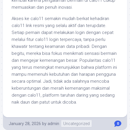
kembali karena pengalaman bermain di calo11 cukup
memuaskan dan penuh inovasi.
Akses ke calo11 semakin mudah berkat kehadiran
calo11 link resmi yang selalu aktif dan terupdate.
Setiap pemain dapat melakukan login dengan cepat
melalui fitur calo11 login terpercaya, tanpa perlu
khawatir tentang keamanan data pribadi. Dengan
begitu, mereka bisa fokus menikmati sensasi bermain
dan mengejar kemenangan besar. Popularitas calo11
yang terus meningkat menunjukkan bahwa platform ini
mampu memenuhi kebutuhan dan harapan pengguna
secara optimal. Jadi, tidak ada salahnya mencoba
keberuntungan dan meraih kemenangan maksimal
dengan calo11, platform taruhan daring yang sedang
naik daun dan patut untuk dicoba.
January 28, 2026
by
admin
Uncategorized
0