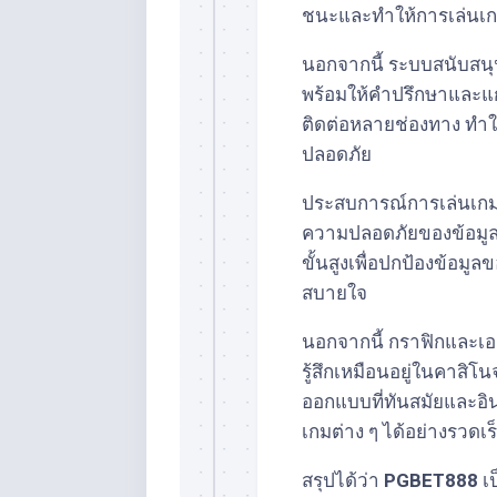
ชนะและทำให้การเล่นเกมไ
นอกจากนี้ ระบบสนับสน
พร้อมให้คำปรึกษาและแก
ติดต่อหลายช่องทาง ทำให
ปลอดภัย
ประสบการณ์การเล่นเก
ความปลอดภัยของข้อมูล
ขั้นสูงเพื่อปกป้องข้อมู
สบายใจ
นอกจากนี้ กราฟิกและเ
รู้สึกเหมือนอยู่ในคาสิโน
ออกแบบที่ทันสมัยและอินเ
เกมต่าง ๆ ได้อย่างรวด
สรุปได้ว่า
PGBET888
เป