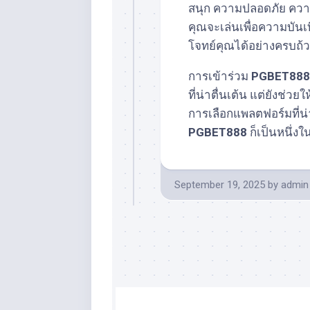
สนุก ความปลอดภัย ควา
คุณจะเล่นเพื่อความบันเ
โจทย์คุณได้อย่างครบถ้
การเข้าร่วม
PGBET888
ที่น่าตื่นเต้น แต่ยังช่ว
การเลือกแพลตฟอร์มที่น่
PGBET888
ก็เป็นหนึ่ง
September 19, 2025
by
admin