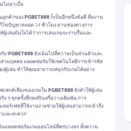
ม่น่าเบื่อ
ุนลูกค้าของ
PGBET888
ก็เป็นอีกหนึ่งข้อดี ทีมงาน
้ไขปัญหาตลอด 24 ชั่วโมง ผ่านช่องทางการ
้ผู้เล่นมั่นใจได้ว่าการเล่นเกมจะราบรื่นและ
มกับ
PGBET888
ยังเน้นไปที่ความเป็นส่วนตัวและ
ส่วนบุคคล แพลตฟอร์มใช้เทคโนโลยีการเข้ารหัส
ลของผู้เล่น ทำให้คุณสามารถสนุกกับเกมได้อย่าง
อฟเฟกต์เสียงของเกมใน
PGBET888
ยังทำให้ผู้เล่น
จริง ๆ ทุกครั้งที่กดสปินหรือวางเดิมพัน การ
ทอร์เฟซที่ใช้งานง่ายช่วยให้ผู้เล่นสามารถเข้าถึง
เร็วและสะดวก
็นแพลตฟอร์มเกมออนไลน์ที่ครบวงจร ทั้งความ