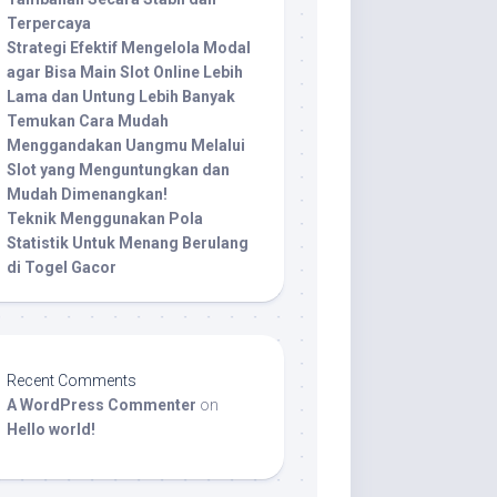
Terpercaya
Strategi Efektif Mengelola Modal
agar Bisa Main Slot Online Lebih
Lama dan Untung Lebih Banyak
Temukan Cara Mudah
Menggandakan Uangmu Melalui
Slot yang Menguntungkan dan
Mudah Dimenangkan!
Teknik Menggunakan Pola
Statistik Untuk Menang Berulang
di Togel Gacor
Recent Comments
A WordPress Commenter
on
Hello world!