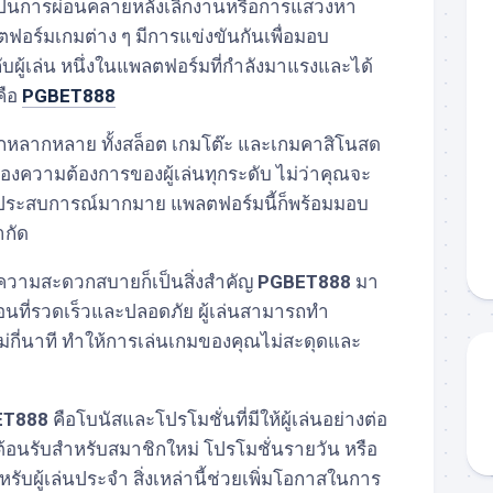
เป็นการผ่อนคลายหลังเลิกงานหรือการแสวงหา
ตฟอร์มเกมต่าง ๆ มีการแข่งขันกันเพื่อมอบ
้กับผู้เล่น หนึ่งในแพลตฟอร์มที่กำลังมาแรงและได้
คือ
PGBET888
อกหลากหลาย ทั้งสล็อต เกมโต๊ะ และเกมคาสิโนสด
องความต้องการของผู้เล่นทุกระดับ ไม่ว่าคุณจะ
ที่มีประสบการณ์มากมาย แพลตฟอร์มนี้ก็พร้อมมอบ
ำกัด
วามสะดวกสบายก็เป็นสิ่งสำคัญ
PGBET888
มา
ที่รวดเร็วและปลอดภัย ผู้เล่นสามารถทำ
่กี่นาที ทำให้การเล่นเกมของคุณไม่สะดุดและ
ET888
คือโบนัสและโปรโมชั่นที่มีให้ผู้เล่นอย่างต่อ
สต้อนรับสำหรับสมาชิกใหม่ โปรโมชั่นรายวัน หรือ
หรับผู้เล่นประจำ สิ่งเหล่านี้ช่วยเพิ่มโอกาสในการ