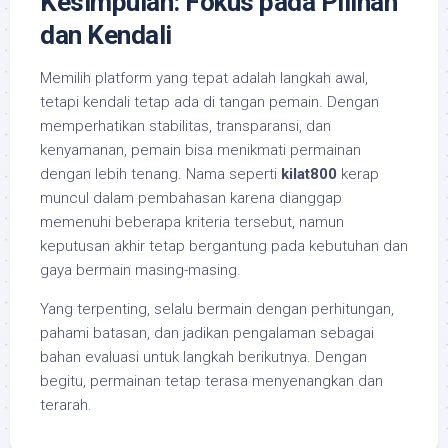
Kesimpulan: Fokus pada Pilihan
dan Kendali
Memilih platform yang tepat adalah langkah awal,
tetapi kendali tetap ada di tangan pemain. Dengan
memperhatikan stabilitas, transparansi, dan
kenyamanan, pemain bisa menikmati permainan
dengan lebih tenang. Nama seperti
kilat800
kerap
muncul dalam pembahasan karena dianggap
memenuhi beberapa kriteria tersebut, namun
keputusan akhir tetap bergantung pada kebutuhan dan
gaya bermain masing-masing.
Yang terpenting, selalu bermain dengan perhitungan,
pahami batasan, dan jadikan pengalaman sebagai
bahan evaluasi untuk langkah berikutnya. Dengan
begitu, permainan tetap terasa menyenangkan dan
terarah.