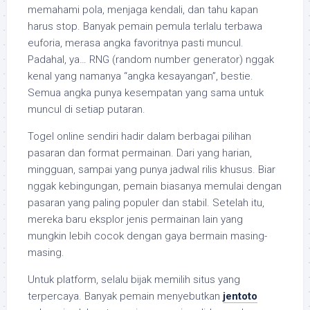
memahami pola, menjaga kendali, dan tahu kapan
harus stop. Banyak pemain pemula terlalu terbawa
euforia, merasa angka favoritnya pasti muncul.
Padahal, ya… RNG (random number generator) nggak
kenal yang namanya “angka kesayangan”, bestie.
Semua angka punya kesempatan yang sama untuk
muncul di setiap putaran.
Togel online sendiri hadir dalam berbagai pilihan
pasaran dan format permainan. Dari yang harian,
mingguan, sampai yang punya jadwal rilis khusus. Biar
nggak kebingungan, pemain biasanya memulai dengan
pasaran yang paling populer dan stabil. Setelah itu,
mereka baru eksplor jenis permainan lain yang
mungkin lebih cocok dengan gaya bermain masing-
masing.
Untuk platform, selalu bijak memilih situs yang
terpercaya. Banyak pemain menyebutkan
jentoto