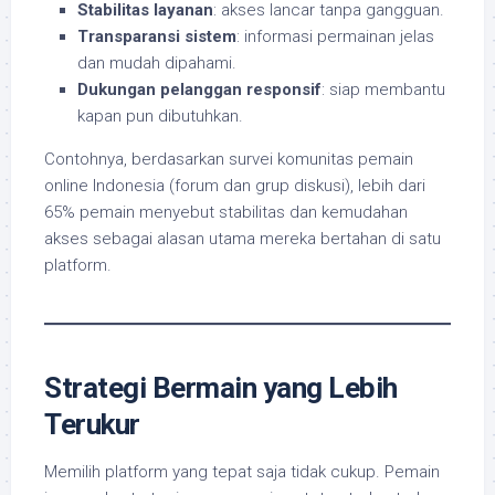
Stabilitas layanan
: akses lancar tanpa gangguan.
Transparansi sistem
: informasi permainan jelas
dan mudah dipahami.
Dukungan pelanggan responsif
: siap membantu
kapan pun dibutuhkan.
Contohnya, berdasarkan survei komunitas pemain
online Indonesia (forum dan grup diskusi), lebih dari
65% pemain menyebut stabilitas dan kemudahan
akses sebagai alasan utama mereka bertahan di satu
platform.
Strategi Bermain yang Lebih
Terukur
Memilih platform yang tepat saja tidak cukup. Pemain