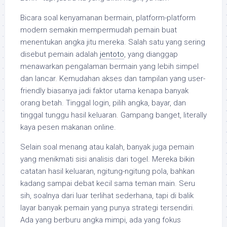
Bicara soal kenyamanan bermain, platform-platform
modern semakin mempermudah pemain buat
menentukan angka jitu mereka. Salah satu yang sering
disebut pemain adalah
jentoto
, yang dianggap
menawarkan pengalaman bermain yang lebih simpel
dan lancar. Kemudahan akses dan tampilan yang user-
friendly biasanya jadi faktor utama kenapa banyak
orang betah. Tinggal login, pilih angka, bayar, dan
tinggal tunggu hasil keluaran. Gampang banget, literally
kaya pesen makanan online.
Selain soal menang atau kalah, banyak juga pemain
yang menikmati sisi analisis dari togel. Mereka bikin
catatan hasil keluaran, ngitung-ngitung pola, bahkan
kadang sampai debat kecil sama teman main. Seru
sih, soalnya dari luar terlihat sederhana, tapi di balik
layar banyak pemain yang punya strategi tersendiri.
Ada yang berburu angka mimpi, ada yang fokus