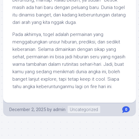
beruntung, mantap. Kalau belum, ya sudah—besok
masih ada hari baru dengan peluang baru. Dunia togel
itu dinamis banget, dan kadang keberuntungan datang
dari arah yang kita nggak duga.
Pada akhirnya, togel adalah permainan yang
menggabungkan unsur hiburan, prediksi, dan sedikit
keberanian. Selama dimainkan dengan sikap yang
sehat, permainan ini bisa jadi hiburan seru yang ngasih
warna tambahan dalam rutinitas sehari-hari. Jadi, buat
kamu yang sedang menikmati dunia angka ini, boleh
banget lanjut explore, tapi tetap keep it cool. Siapa
tahu angka keberuntunganmu lagi on fire hari ini.
December 2, 2025
by
admin
Uncategorized
0