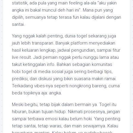
statistik, ada pula yang main feeling ala-ala “aku yakin
angka ini bakal muncul deh hari ini”. Mana pun yang
dipilih, semuanya tetap terasa fun kalau dijalani dengan
santai.
Yang nggak kalah penting, dunia togel sekarang juga
jauh lebih transparan. Banyak platform menyediakan
hasil keluaran lengkap, jadwal pengundian, sampai fitur
live result. Jadi pemain nggak perlu nunggu lama atau
takut ketinggalan info. Bahkan sebagian komunitas
hobi togel di media sosial juga sering berbagi tips,
prediksi, dan diskusi yang bikin suasana makin ramai.
Terkadang vibes-nya seperti nongkrong bareng, cuma
beda topiknya aja: angka.
Meski begitu, tetap bijak dalam bermain ya. Togel itu
hiburan, bukan tujuan hidup. Nikmati prosesnya, jangan
sampai terbawa emosi kalau belum hoki. Yang penting
tetap santai, tetap waras, dan main sewajarnya. Kalau