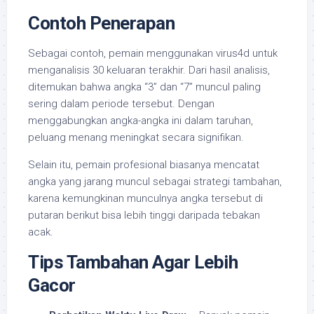
Contoh Penerapan
Sebagai contoh, pemain menggunakan virus4d untuk
menganalisis 30 keluaran terakhir. Dari hasil analisis,
ditemukan bahwa angka “3” dan “7” muncul paling
sering dalam periode tersebut. Dengan
menggabungkan angka-angka ini dalam taruhan,
peluang menang meningkat secara signifikan.
Selain itu, pemain profesional biasanya mencatat
angka yang jarang muncul sebagai strategi tambahan,
karena kemungkinan munculnya angka tersebut di
putaran berikut bisa lebih tinggi daripada tebakan
acak.
Tips Tambahan Agar Lebih
Gacor