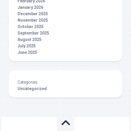
February 2026
January 2026
December 2025
November 2025
October 2025
September 2025
August 2025
July 2025
June 2025
Categories
Uncategorized