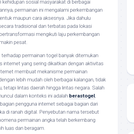
i kehidupan sosial masyarakat di berbagai
annya, permainan ini mengalami perkembangan
si bentuk maupun cara aksesnya. Jika dahulu
secara tradisional dan terbatas pada lokasi
ah bertransformasi mengikuti laju perkembangan
emakin pesat.
 terhadap permainan togel banyak ditemukan
s internet yang sering dikaitkan dengan aktivitas
 internet membuat mekanisme permainan
dengan lebih mudah oleh berbagai kalangan, tidak
, tetapi lintas daerah hingga lintas negara. Salah
 muncul dalam konteks ini adalah
berastogel
,
bagian pengguna internet sebagai bagian dari
a di ranah digital. Penyebutan nama tersebut
nomena permainan angka telah berkembang
ih luas dan beragam.