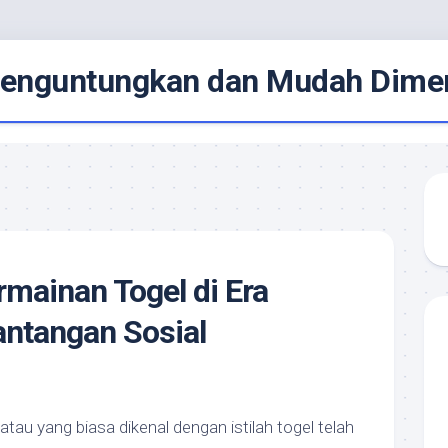
 Menguntungkan dan Mudah Dim
mainan Togel di Era
Tantangan Sosial
tau yang biasa dikenal dengan istilah togel telah