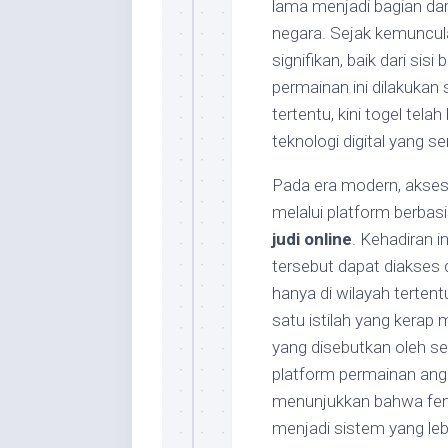
lama menjadi bagian dar
negara. Sejak kemuncul
signifikan, baik dari si
permainan ini dilakukan 
tertentu, kini togel tel
teknologi digital yang s
Pada era modern, akses
melalui platform berbasi
judi online
. Kehadiran
tersebut dapat diakses 
hanya di wilayah tertentu
satu istilah yang kerap
yang disebutkan oleh se
platform permainan angk
menunjukkan bahwa fe
menjadi sistem yang leb