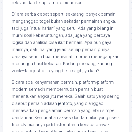
relevan dan tetap ramai dibicarakan.
Di era serba cepat seperti sekarang, banyak pemain
menganggap togel bukan sekadar permainan angka,
tapi juga “ritual harian” yang seru. Ada yang bilang ini
murni soal keberuntungan, ada juga yang percaya
logika dan analisis bisa ikut bermain. Apa pun gaya
mainnya, satu hal yang jelas: setiap pemain punya
caranya sendiri buat menikmati momen menegangkan
menunggu hasil keluaran. Kadang menang, kadang
zonk—tapi justru itu yang bikin nagih, ya kan?
Bicara soal kenyamanan bermain, platform-platform
modern semakin mempermudah pemain buat
menentukan angka jitu mereka. Salah satu yang sering
disebut pemain adalah
jentoto
, yang dianggap
menawarkan pengalaman bermain yang lebih simpel
dan lancar. Kemudahan akses dan tampilan yang user-
friendly biasanya jadi faktor utama kenapa banyak
orang betah. Tinggal login, pilih angka, bayar, dan