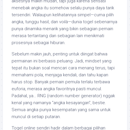
aksesnya makin mudah, tapi juga karena sensasi
menebak angka itu somehow selalu punya daya tarik
tersendiri. Walaupun kelihatannya simpel—cuma pilih
angka, tunggu hasil, dan voilà—dunia togel sebenarnya
punya dinamika menarik yang bikin sebagian pemain
merasa tertantang dan sebagian lain menikmati
prosesnya sebagai hiburan.
Sebelum makin jauh, penting untuk diingat bahwa
permainan ini berbasis peluang. Jadi, mindset yang
tepat itu bukan soal mencari cara menang terus, tapi
memahami pola, menjaga kendali, dan tahu kapan
harus stop. Banyak pemain pemula terlalu terbawa
euforia, merasa angka favoritnya pasti muncul.
Padahal, ya… RNG (random number generator) nggak
kenal yang namanya “angka kesayangan”, bestie.
Semua angka punya kesempatan yang sama untuk
muncul di setiap putaran.
Togel online sendiri hadir dalam berbagai pilihan