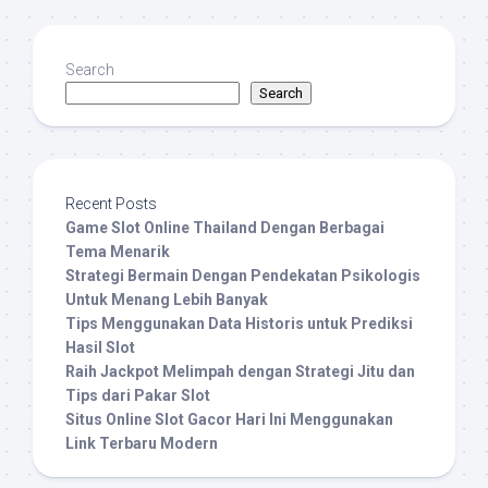
Search
Search
Recent Posts
Game Slot Online Thailand Dengan Berbagai
Tema Menarik
Strategi Bermain Dengan Pendekatan Psikologis
Untuk Menang Lebih Banyak
Tips Menggunakan Data Historis untuk Prediksi
Hasil Slot
Raih Jackpot Melimpah dengan Strategi Jitu dan
Tips dari Pakar Slot
Situs Online Slot Gacor Hari Ini Menggunakan
Link Terbaru Modern