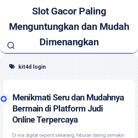
Skip
Slot Gacor Paling
to
content
Menguntungkan dan Mudah
Dimenangkan
kit4d login
Menikmati Seru dan Mudahnya
Bermain di Platform Judi
Online Terpercaya
Di era digital seperti sekarang, hiburan daring semakin