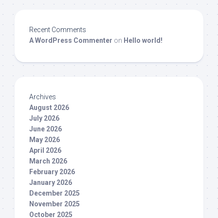
Recent Comments
A WordPress Commenter
on
Hello world!
Archives
August 2026
July 2026
June 2026
May 2026
April 2026
March 2026
February 2026
January 2026
December 2025
November 2025
October 2025