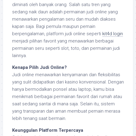
diminati oleh banyak orang. Salah satu tren yang
sedang naik daun adalah permainan judi online yang
menawarkan pengalaman seru dan mudah diakses
kapan saja. Bagi pemula maupun pemain
berpengalaman, platform judi online seperti
kit4d login
menjadi pilihan favorit yang menawarkan berbagai
permainan seru seperti slot, toto, dan permainan judi
lainnya.
Kenapa Pilih Judi Online?
Judi online menawarkan kenyamanan dan fleksibilitas
yang sulit didapatkan dari kasino konvensional. Dengan
hanya bermodalkan ponsel atau laptop, kamu bisa
menikmati berbagai permainan favorit dari rumah atau
saat sedang santai di mana saja. Selain itu, sistem
yang transparan dan aman membuat pemain merasa
lebih tenang saat bermain.
Keunggulan Platform Terpercaya