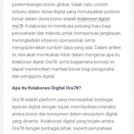
perkembangan bisnis global. Salah satu contoh
terbaru dalam dunia digital yang menunjukkan potensi
besar dalam dunia bisnis adalah
kolaborasi digital
ora78
. Kolaborasi ini membuka peluang baru bagi
perusahaan dan individu untuk memperluas jangkauan,
meningkatkan efisiensi operasional, serta
mengoptimalkan sumber daya yang ada. Dalam artikel
ini, kita akan membahas lebih dalam mengenai apa itu
kolaborasi digital Ora78
, serta bagaimana konsep ini
dapat memberikan manfaat besar bagi pengusaha
dan pengguna digital.
Apa itu Kolaborasi Digital Ora78?
Ora78 adalah platform yang menawarkan berbagai
layanan digital dengan tujuan memfasilitasi interaksi
antara bisnis dan konsumen dalam ekosistem digital
yang dinamis. Kolaborasi digital yang terjalin antara
Ora78 dengan berbagai pihak, seperti perusahaan