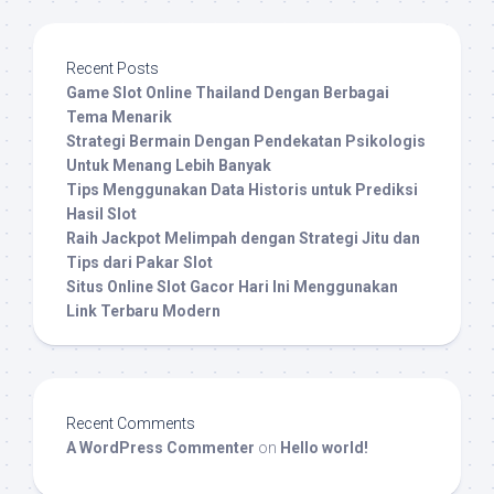
Recent Posts
Game Slot Online Thailand Dengan Berbagai
Tema Menarik
Strategi Bermain Dengan Pendekatan Psikologis
Untuk Menang Lebih Banyak
Tips Menggunakan Data Historis untuk Prediksi
Hasil Slot
Raih Jackpot Melimpah dengan Strategi Jitu dan
Tips dari Pakar Slot
Situs Online Slot Gacor Hari Ini Menggunakan
Link Terbaru Modern
Recent Comments
A WordPress Commenter
on
Hello world!