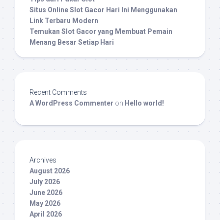
Situs Online Slot Gacor Hari Ini Menggunakan
Link Terbaru Modern
Temukan Slot Gacor yang Membuat Pemain
Menang Besar Setiap Hari
Recent Comments
A WordPress Commenter
on
Hello world!
Archives
August 2026
July 2026
June 2026
May 2026
April 2026