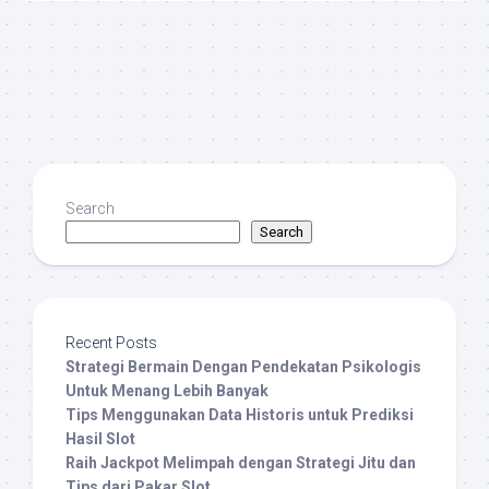
Search
Search
Recent Posts
Strategi Bermain Dengan Pendekatan Psikologis
Untuk Menang Lebih Banyak
Tips Menggunakan Data Historis untuk Prediksi
Hasil Slot
Raih Jackpot Melimpah dengan Strategi Jitu dan
Tips dari Pakar Slot