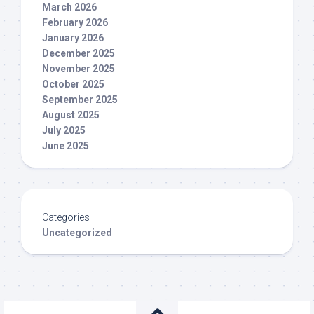
March 2026
February 2026
January 2026
December 2025
November 2025
October 2025
September 2025
August 2025
July 2025
June 2025
Categories
Uncategorized