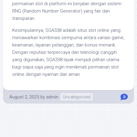
permainan slot di platform ini berjalan dengan sistem
RNG (Random Number Generator) yang fair dan
transparan.
Kesimpulannya, SGA338 adalah situs slot online yang
menawarkan kombinasi sempurna antara variasi game,
keamanan, layanan pelanggan, dan bonus menarik.
Dengan reputasi terpercaya dan teknologi canggih
yang digunakan, SGA338 layak menjadi pilihan utama
bagi siapa saja yang ingin menikmati permainan slot
online dengan nyaman dan aman.
August 2, 2025
by
admin
Uncategorized
0