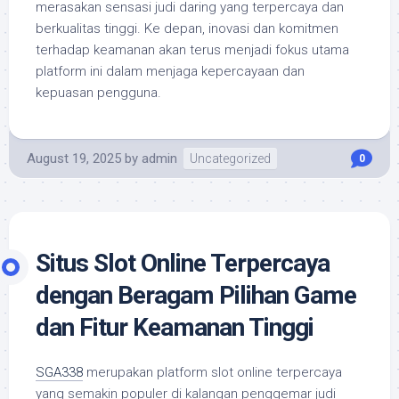
merasakan sensasi judi daring yang terpercaya dan
berkualitas tinggi. Ke depan, inovasi dan komitmen
terhadap keamanan akan terus menjadi fokus utama
platform ini dalam menjaga kepercayaan dan
kepuasan pengguna.
August 19, 2025
by
admin
Uncategorized
0
Situs Slot Online Terpercaya
dengan Beragam Pilihan Game
dan Fitur Keamanan Tinggi
SGA338
merupakan platform slot online terpercaya
yang semakin populer di kalangan penggemar judi