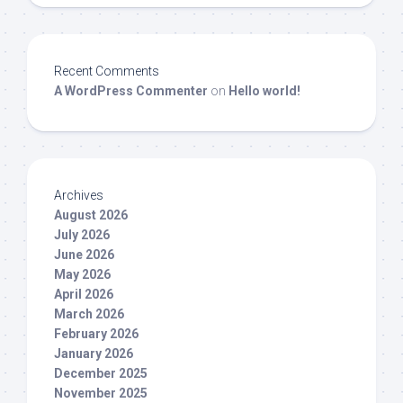
Recent Comments
A WordPress Commenter
on
Hello world!
Archives
August 2026
July 2026
June 2026
May 2026
April 2026
March 2026
February 2026
January 2026
December 2025
November 2025