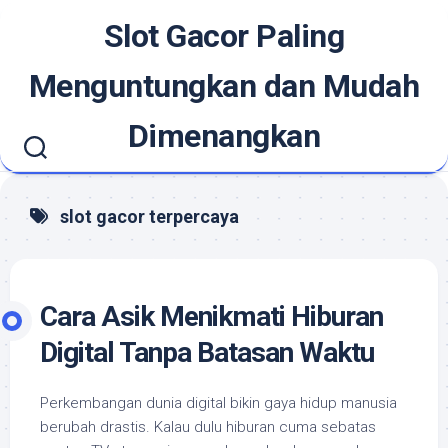
Skip
Slot Gacor Paling
to
content
Menguntungkan dan Mudah
Dimenangkan
slot gacor terpercaya
Cara Asik Menikmati Hiburan
Digital Tanpa Batasan Waktu
Perkembangan dunia digital bikin gaya hidup manusia
berubah drastis. Kalau dulu hiburan cuma sebatas