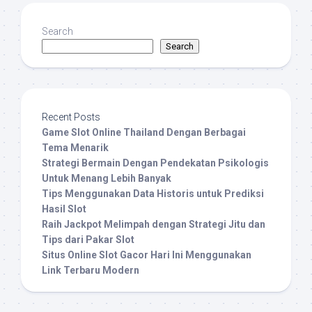
Search
Search
Recent Posts
Game Slot Online Thailand Dengan Berbagai
Tema Menarik
Strategi Bermain Dengan Pendekatan Psikologis
Untuk Menang Lebih Banyak
Tips Menggunakan Data Historis untuk Prediksi
Hasil Slot
Raih Jackpot Melimpah dengan Strategi Jitu dan
Tips dari Pakar Slot
Situs Online Slot Gacor Hari Ini Menggunakan
Link Terbaru Modern