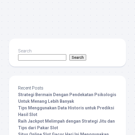
Search
Search
Recent Posts
Strategi Bermain Dengan Pendekatan Psikologis
Untuk Menang Lebih Banyak
Tips Menggunakan Data Historis untuk Prediksi
Hasil Slot
Raih Jackpot Melimpah dengan Strategi Jitu dan
Tips dari Pakar Slot
Situs Online Slot Gacor Hari Ini Menggunakan