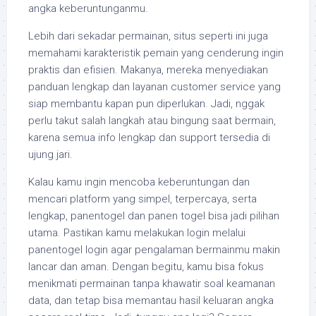
angka keberuntunganmu.
Lebih dari sekadar permainan, situs seperti ini juga
memahami karakteristik pemain yang cenderung ingin
praktis dan efisien. Makanya, mereka menyediakan
panduan lengkap dan layanan customer service yang
siap membantu kapan pun diperlukan. Jadi, nggak
perlu takut salah langkah atau bingung saat bermain,
karena semua info lengkap dan support tersedia di
ujung jari.
Kalau kamu ingin mencoba keberuntungan dan
mencari platform yang simpel, terpercaya, serta
lengkap, panentogel dan panen togel bisa jadi pilihan
utama. Pastikan kamu melakukan login melalui
panentogel login agar pengalaman bermainmu makin
lancar dan aman. Dengan begitu, kamu bisa fokus
menikmati permainan tanpa khawatir soal keamanan
data, dan tetap bisa memantau hasil keluaran angka