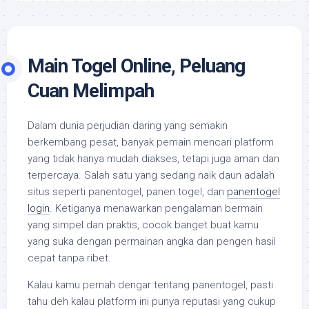
Main Togel Online, Peluang
Cuan Melimpah
Dalam dunia perjudian daring yang semakin
berkembang pesat, banyak pemain mencari platform
yang tidak hanya mudah diakses, tetapi juga aman dan
terpercaya. Salah satu yang sedang naik daun adalah
situs seperti panentogel, panen togel, dan
panentogel
login
. Ketiganya menawarkan pengalaman bermain
yang simpel dan praktis, cocok banget buat kamu
yang suka dengan permainan angka dan pengen hasil
cepat tanpa ribet.
Kalau kamu pernah dengar tentang panentogel, pasti
tahu deh kalau platform ini punya reputasi yang cukup