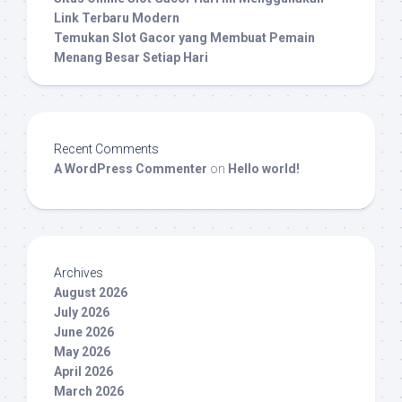
Link Terbaru Modern
Temukan Slot Gacor yang Membuat Pemain
Menang Besar Setiap Hari
Recent Comments
A WordPress Commenter
on
Hello world!
Archives
August 2026
July 2026
June 2026
May 2026
April 2026
March 2026