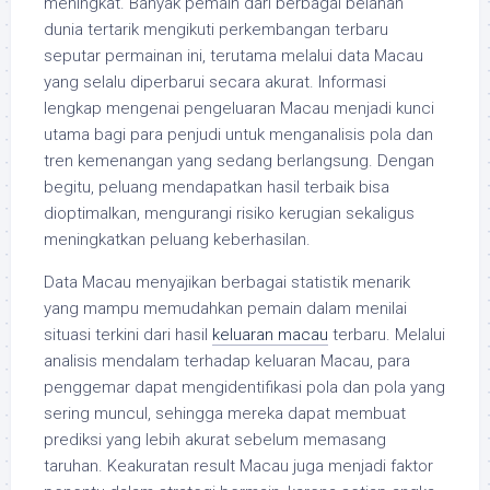
meningkat. Banyak pemain dari berbagai belahan
dunia tertarik mengikuti perkembangan terbaru
seputar permainan ini, terutama melalui data Macau
yang selalu diperbarui secara akurat. Informasi
lengkap mengenai pengeluaran Macau menjadi kunci
utama bagi para penjudi untuk menganalisis pola dan
tren kemenangan yang sedang berlangsung. Dengan
begitu, peluang mendapatkan hasil terbaik bisa
dioptimalkan, mengurangi risiko kerugian sekaligus
meningkatkan peluang keberhasilan.
Data Macau menyajikan berbagai statistik menarik
yang mampu memudahkan pemain dalam menilai
situasi terkini dari hasil
keluaran macau
terbaru. Melalui
analisis mendalam terhadap keluaran Macau, para
penggemar dapat mengidentifikasi pola dan pola yang
sering muncul, sehingga mereka dapat membuat
prediksi yang lebih akurat sebelum memasang
taruhan. Keakuratan result Macau juga menjadi faktor