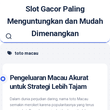
Skip
Slot Gacor Paling
to
content
Menguntungkan dan Mudah
Dimenangkan
toto macau
Pengeluaran Macau Akurat
untuk Strategi Lebih Tajam
Dalam dunia perjudian daring, nama toto Macau
semakin meroket karena popularitasnya yang terus