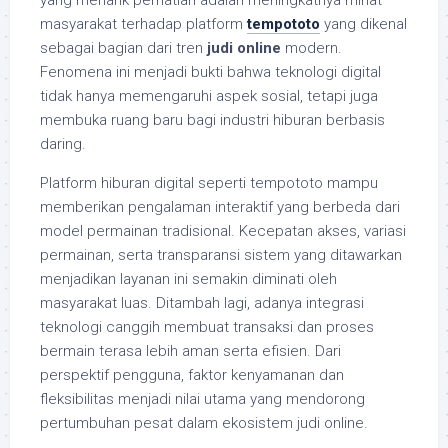
yang menarik perhatian adalah meningkatnya minat
masyarakat terhadap platform
tempototo
yang dikenal
sebagai bagian dari tren
judi online
modern.
Fenomena ini menjadi bukti bahwa teknologi digital
tidak hanya memengaruhi aspek sosial, tetapi juga
membuka ruang baru bagi industri hiburan berbasis
daring.
Platform hiburan digital seperti tempototo mampu
memberikan pengalaman interaktif yang berbeda dari
model permainan tradisional. Kecepatan akses, variasi
permainan, serta transparansi sistem yang ditawarkan
menjadikan layanan ini semakin diminati oleh
masyarakat luas. Ditambah lagi, adanya integrasi
teknologi canggih membuat transaksi dan proses
bermain terasa lebih aman serta efisien. Dari
perspektif pengguna, faktor kenyamanan dan
fleksibilitas menjadi nilai utama yang mendorong
pertumbuhan pesat dalam ekosistem judi online.