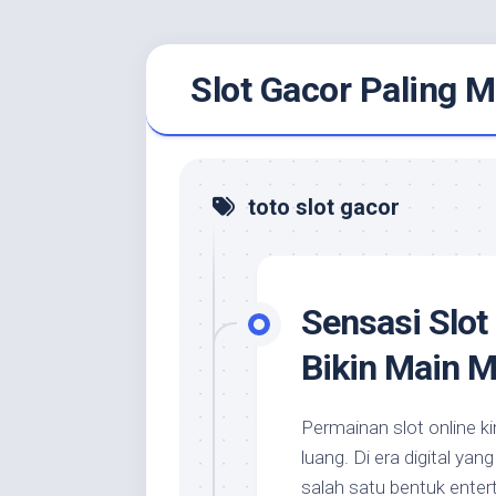
Skip
Slot Gacor Paling
to
content
toto slot gacor
Sensasi Slot
Bikin Main M
Permainan slot online ki
luang. Di era digital yan
salah satu bentuk enter