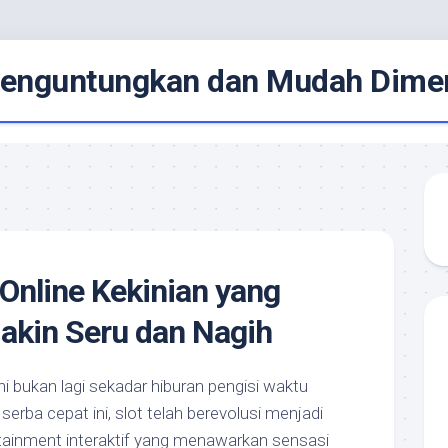
 Menguntungkan dan Mudah Dim
 Online Kekinian yang
akin Seru dan Nagih
ni bukan lagi sekadar hiburan pengisi waktu
g serba cepat ini, slot telah berevolusi menjadi
tainment interaktif yang menawarkan sensasi