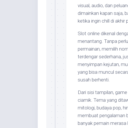
visual, audio, dan pelu
dimainkan kapan saja, b
ketika ingin chill di akhir
Slot online dikenal de
menantang. Tanpa perlu
permainan, memilih nomi
terdengar sederhana, jus
menyimpan kejutan, mula
yang bisa muncul secara t
susah berhenti.
Dari sisi tampilan, gam
ciamik. Tema yang ditaw
mitologi, budaya pop, hi
membuat pengalaman berm
banyak pemain merasa b