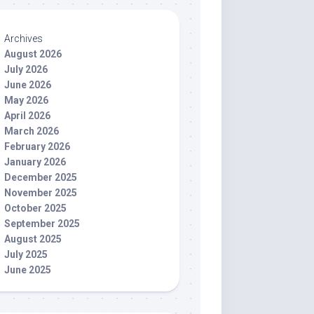
Archives
August 2026
July 2026
June 2026
May 2026
April 2026
March 2026
February 2026
January 2026
December 2025
November 2025
October 2025
September 2025
August 2025
July 2025
June 2025