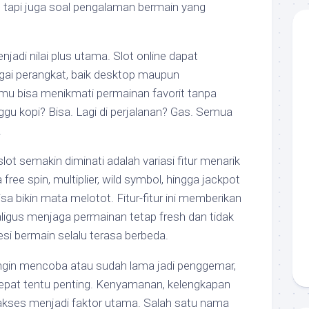
 tapi juga soal pengalaman bermain yang
menjadi nilai plus utama. Slot online dapat
gai perangkat, baik desktop maupun
amu bisa menikmati permainan favorit tanpa
ggu kopi? Bisa. Lagi di perjalanan? Gas. Semua
.
ot semakin diminati adalah variasi fitur menarik
free spin, multiplier, wild symbol, hingga jackpot
isa bikin mata melotot. Fitur-fitur ini memberikan
aligus menjaga permainan tetap fresh dan tidak
esi bermain selalu terasa berbeda.
ngin mencoba atau sudah lama jadi penggemar,
tepat tentu penting. Kenyamanan, kelengkapan
kses menjadi faktor utama. Salah satu nama