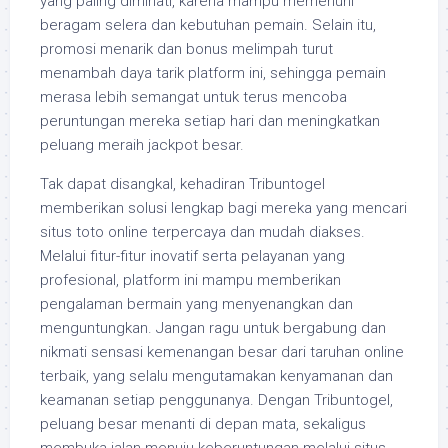
yang paling diminati, karena mampu memenuhi
beragam selera dan kebutuhan pemain. Selain itu,
promosi menarik dan bonus melimpah turut
menambah daya tarik platform ini, sehingga pemain
merasa lebih semangat untuk terus mencoba
peruntungan mereka setiap hari dan meningkatkan
peluang meraih jackpot besar.
Tak dapat disangkal, kehadiran Tribuntogel
memberikan solusi lengkap bagi mereka yang mencari
situs toto online terpercaya dan mudah diakses.
Melalui fitur-fitur inovatif serta pelayanan yang
profesional, platform ini mampu memberikan
pengalaman bermain yang menyenangkan dan
menguntungkan. Jangan ragu untuk bergabung dan
nikmati sensasi kemenangan besar dari taruhan online
terbaik, yang selalu mengutamakan kenyamanan dan
keamanan setiap penggunanya. Dengan Tribuntogel,
peluang besar menanti di depan mata, sekaligus