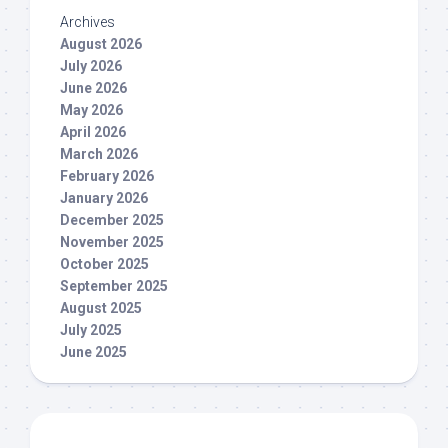
Archives
August 2026
July 2026
June 2026
May 2026
April 2026
March 2026
February 2026
January 2026
December 2025
November 2025
October 2025
September 2025
August 2025
July 2025
June 2025