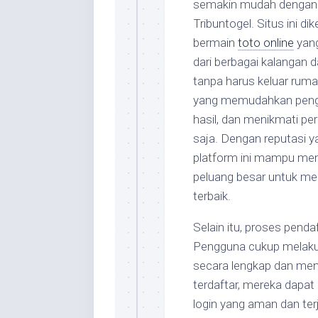
semakin mudah dengan h
Tribuntogel. Situs ini 
bermain
toto online
yang
dari berbagai kalangan
tanpa harus keluar ruma
yang memudahkan peng
hasil, dan menikmati pe
saja. Dengan reputasi y
platform ini mampu me
peluang besar untuk mer
terbaik.
Selain itu, proses penda
Pengguna cukup melakuka
secara lengkap dan meng
terdaftar, mereka dapat
login yang aman dan te