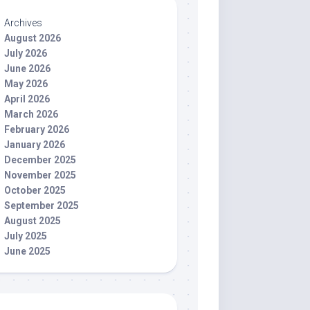
Archives
August 2026
July 2026
June 2026
May 2026
April 2026
March 2026
February 2026
January 2026
December 2025
November 2025
October 2025
September 2025
August 2025
July 2025
June 2025