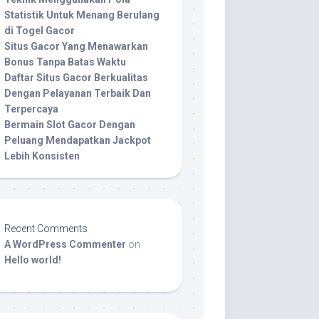
Statistik Untuk Menang Berulang
di Togel Gacor
Situs Gacor Yang Menawarkan
Bonus Tanpa Batas Waktu
Daftar Situs Gacor Berkualitas
Dengan Pelayanan Terbaik Dan
Terpercaya
Bermain Slot Gacor Dengan
Peluang Mendapatkan Jackpot
Lebih Konsisten
Recent Comments
A WordPress Commenter
on
Hello world!