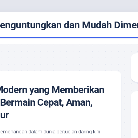
 Menguntungkan dan Mudah Dim
 Modern yang Memberikan
Bermain Cepat, Aman,
ur
emenangan dalam dunia perjudian daring kini