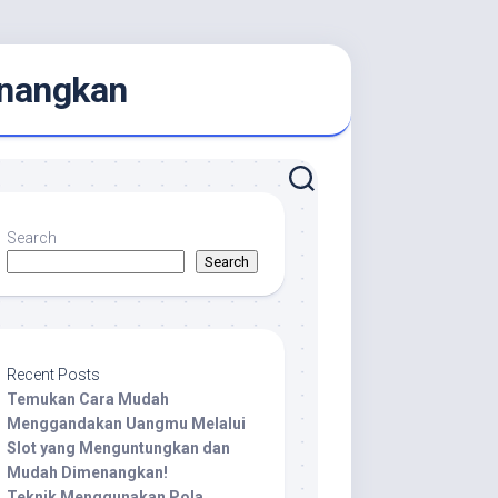
enangkan
Search
Search
Recent Posts
Temukan Cara Mudah
Menggandakan Uangmu Melalui
Slot yang Menguntungkan dan
Mudah Dimenangkan!
Teknik Menggunakan Pola