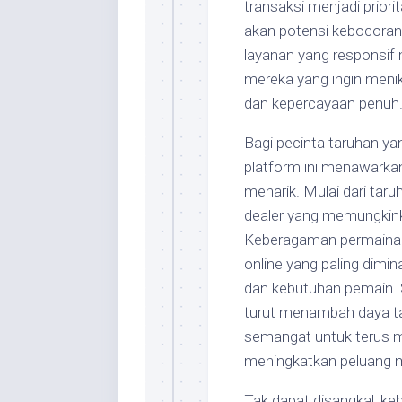
transaksi menjadi priori
akan potensi kebocoran
layanan yang responsif 
mereka yang ingin meni
dan kepercayaan penuh
Bagi pecinta taruhan y
platform ini menawarkan
menarik. Mulai dari taru
dealer yang memungkinka
Keberagaman permainan 
online yang paling dim
dan kebutuhan pemain. 
turut menambah daya tar
semangat untuk terus m
meningkatkan peluang m
Tak dapat disangkal, ke