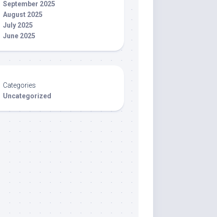
September 2025
August 2025
July 2025
June 2025
Categories
Uncategorized