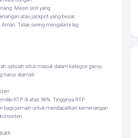
ang: Mesin slot yang
nangan atau jackpot yang besar.
n Aman: Tidak sering mengalami lag
h sebuah situs masuk dalam kategori gacor,
g harus diamati:
sten
miliki RTP di atas 96%. Tingginya RTP
ian bagi pemain untuk mendapatkan kemenangan
 konsisten.
bukti