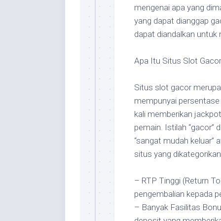
mengenai apa yang dimak
yang dapat dianggap gac
dapat diandalkan untuk
Apa Itu Situs Slot Gaco
Situs slot gacor merupa
mempunyai persentase 
kali memberikan jackpo
pemain. Istilah “gacor” d
“sangat mudah keluar” at
situs yang dikategorika
– RTP Tinggi (Return To
pengembalian kepada pe
– Banyak Fasilitas Bonu
deposit yang memberik