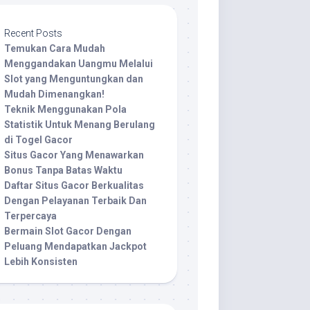
Recent Posts
Temukan Cara Mudah
Menggandakan Uangmu Melalui
Slot yang Menguntungkan dan
Mudah Dimenangkan!
Teknik Menggunakan Pola
Statistik Untuk Menang Berulang
di Togel Gacor
Situs Gacor Yang Menawarkan
Bonus Tanpa Batas Waktu
Daftar Situs Gacor Berkualitas
Dengan Pelayanan Terbaik Dan
Terpercaya
Bermain Slot Gacor Dengan
Peluang Mendapatkan Jackpot
Lebih Konsisten