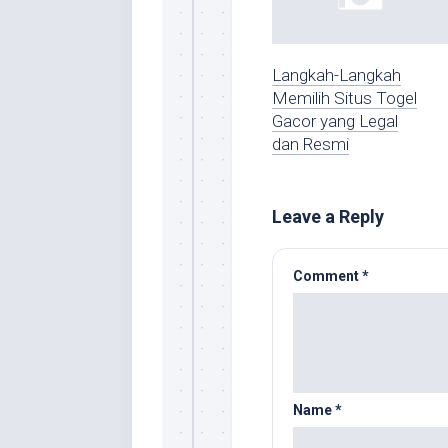
Langkah-Langkah
Memilih Situs Togel
Gacor yang Legal
dan Resmi
Leave a Reply
Comment
*
Name
*