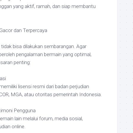
ggan yang aktif, ramah, dan siap membantu
 Gacor dan Terpercaya
r tidak bisa dilakukan sembarangan. Agar
peroleh pengalaman bermain yang optimal,
 saran penting:
asi
memiliki lisensi resmi dari badan perjudian
GCOR, MGA, atau otoritas pemerintah Indonesia.
timoni Pengguna
ain lain melalui forum, media sosial,
udian online.