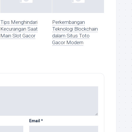
Tips Menghindari
Perkembangan
Kecurangan Saat
Teknologi Blockchain
Main Slot Gacor
dalam Situs Toto
Gacor Modern
Email
*