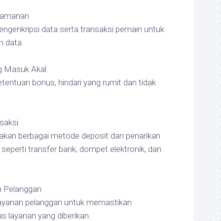
Keamanan
engenkripsi data serta transaksi pemain untuk
n data.
g Masuk Akal
etentuan bonus, hindari yang rumit dan tidak
saksi
iakan berbagai metode deposit dan penarikan
seperti transfer bank, dompet elektronik, dan
n Pelanggan
ayanan pelanggan untuk memastikan
as layanan yang diberikan.