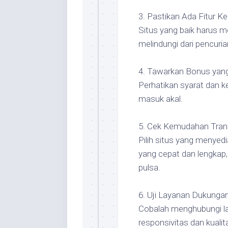
3. Pastikan Ada Fitur 
Situs yang baik harus m
melindungi dari pencuria
4. Tawarkan Bonus yan
Perhatikan syarat dan k
masuk akal.
5. Cek Kemudahan Tran
Pilih situs yang menyed
yang cepat dan lengkap, 
pulsa.
6. Uji Layanan Dukunga
Cobalah menghubungi l
responsivitas dan kualit