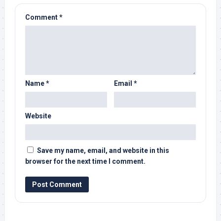
Comment
*
Name
*
Email
*
Website
Save my name, email, and website in this
browser for the next time I comment.