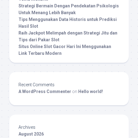
Strategi Bermain Dengan Pendekatan Psikologis
Untuk Menang Lebih Banyak
Tips Menggunakan Data Historis untuk Prediksi
Hasil Slot
Raih Jackpot Melimpah dengan Strategi Jitu dan
Tips dari Pakar Slot
Situs Online Slot Gacor Hari Ini Menggunakan
Link Terbaru Modern
Recent Comments
A WordPress Commenter
on
Hello world!
Archives
August 2026