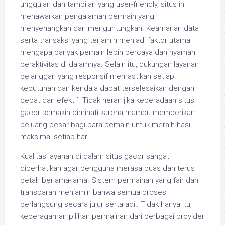
unggulan dan tampilan yang user-friendly, situs ini
menawarkan pengalaman bermain yang
menyenangkan dan menguntungkan. Keamanan data
serta transaksi yang terjamin menjadi faktor utama
mengapa banyak pemain lebih percaya dan nyaman
beraktivitas di dalamnya. Selain itu, dukungan layanan
pelanggan yang responsif memastikan setiap
kebutuhan dan kendala dapat terselesaikan dengan
cepat dan efektif. Tidak heran jika keberadaan situs
gacor semakin diminati karena mampu memberikan
peluang besar bagi para pemain untuk meraih hasil
maksimal setiap hari.
Kualitas layanan di dalam situs gacor sangat
diperhatikan agar pengguna merasa puas dan terus
betah berlama-lama. Sistem permainan yang fair dan
transparan menjamin bahwa semua proses
berlangsung secara jujur serta adil. Tidak hanya itu,
keberagaman pilihan permainan dari berbagai provider