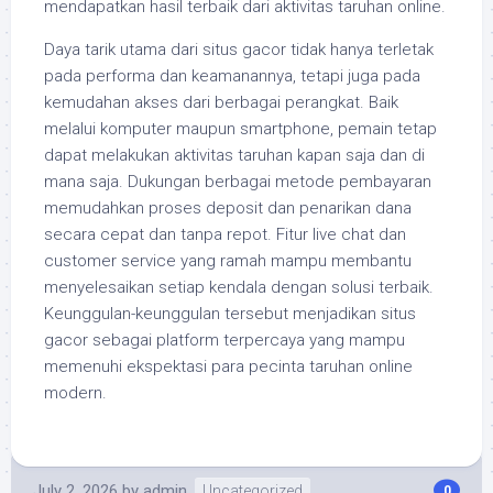
mendapatkan hasil terbaik dari aktivitas taruhan online.
Daya tarik utama dari situs gacor tidak hanya terletak
pada performa dan keamanannya, tetapi juga pada
kemudahan akses dari berbagai perangkat. Baik
melalui komputer maupun smartphone, pemain tetap
dapat melakukan aktivitas taruhan kapan saja dan di
mana saja. Dukungan berbagai metode pembayaran
memudahkan proses deposit dan penarikan dana
secara cepat dan tanpa repot. Fitur live chat dan
customer service yang ramah mampu membantu
menyelesaikan setiap kendala dengan solusi terbaik.
Keunggulan-keunggulan tersebut menjadikan situs
gacor sebagai platform terpercaya yang mampu
memenuhi ekspektasi para pecinta taruhan online
modern.
July 2, 2026
by
admin
Uncategorized
0