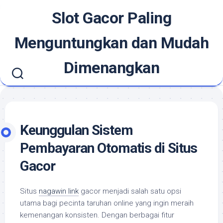
Skip
Slot Gacor Paling
to
content
Menguntungkan dan Mudah
Dimenangkan
Keunggulan Sistem
Pembayaran Otomatis di Situs
Gacor
Situs
nagawin link
gacor menjadi salah satu opsi
utama bagi pecinta taruhan online yang ingin meraih
kemenangan konsisten. Dengan berbagai fitur