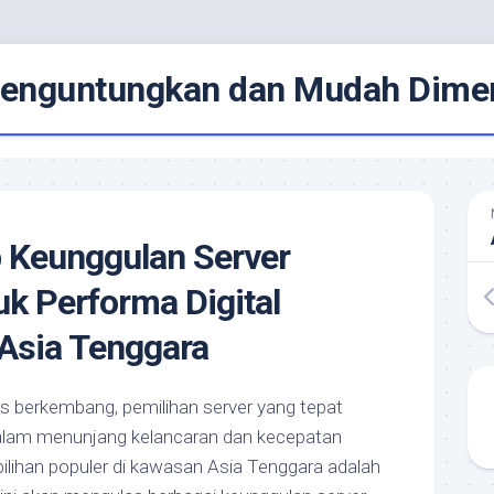
 Menguntungkan dan Mudah Dim
Keunggulan Server
uk Performa Digital
Asia Tenggara
rus berkembang, pemilihan server yang tepat
 dalam menunjang kelancaran dan kecepatan
pilihan populer di kawasan Asia Tenggara adalah