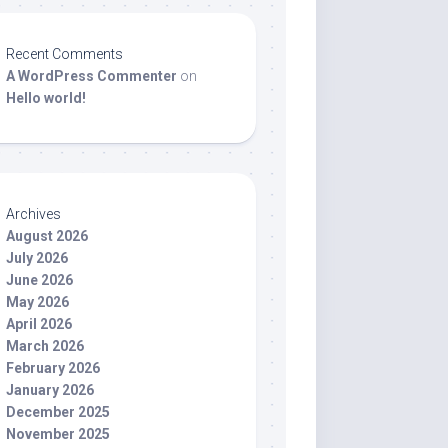
Recent Comments
A WordPress Commenter
on
Hello world!
Archives
August 2026
July 2026
June 2026
May 2026
April 2026
March 2026
February 2026
January 2026
December 2025
November 2025