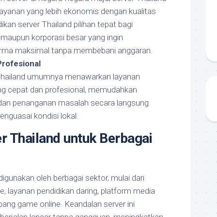
ayanan yang lebih ekonomis dengan kualitas
dikan server Thailand pilihan tepat bagi
 maupun korporasi besar yang ingin
rma maksimal tanpa membebani anggaran.
rofesional
 Thailand umumnya menawarkan layanan
ng cepat dan profesional, memudahkan
 dan penanganan masalah secara langsung
nguasai kondisi lokal.
r Thailand untuk Berbagai
igunakan oleh berbagai sektor, mulai dari
 layanan pendidikan daring, platform media
ang game online. Keandalan server ini