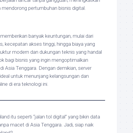
erjalan lancar tanpa gangguan, meningkatkan
mendorong pertumbuhan bisnis digital.
d memberikan banyak keuntungan, mulai dari
is, kecepatan akses tinggi, hingga biaya yang
struktur modern dan dukungan teknis yang handal
k bagi bisnis yang ingin mengoptimalkan
 di Asia Tenggara. Dengan demikian, server
i ideal untuk menunjang kelangsungan dan
ne di era teknologi ini.
land itu seperti “jalan tol digital” yang bikin data
pa macet di Asia Tenggara. Jadi, siap naik
iland?