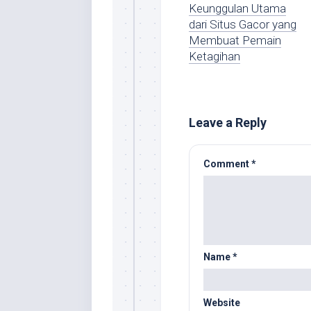
Keunggulan Utama
dari Situs Gacor yang
Membuat Pemain
Ketagihan
Leave a Reply
Comment
*
Name
*
Website