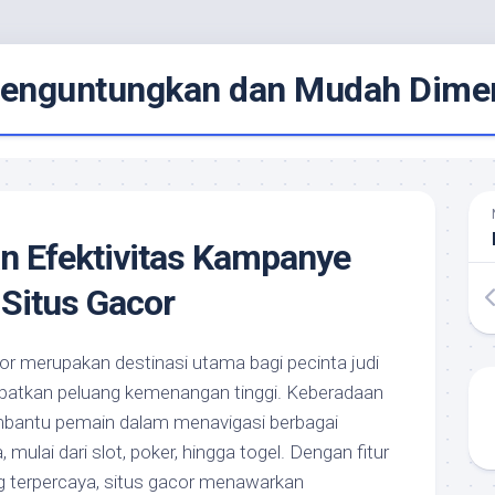
 Menguntungkan dan Mudah Dim
n Efektivitas Kampanye
 Situs Gacor
r merupakan destinasi utama bagi pecinta judi
apatkan peluang kemenangan tinggi. Keberadaan
mbantu pemain dalam menavigasi berbagai
mulai dari slot, poker, hingga togel. Dengan fitur
g terpercaya, situs gacor menawarkan