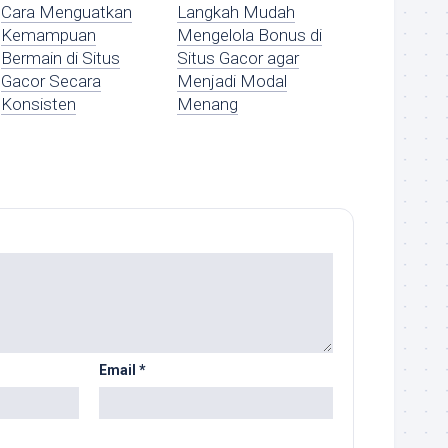
Cara Menguatkan
Langkah Mudah
Kemampuan
Mengelola Bonus di
Bermain di Situs
Situs Gacor agar
Gacor Secara
Menjadi Modal
Konsisten
Menang
Email
*