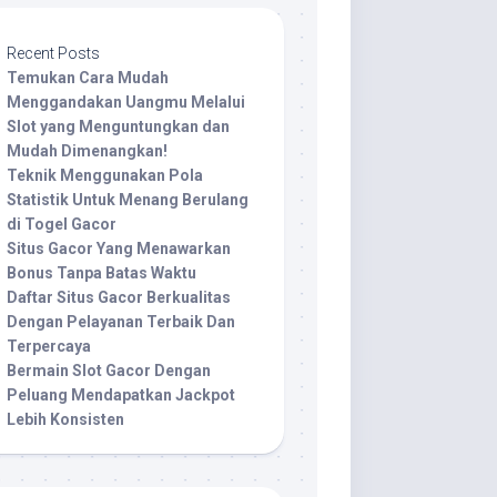
Recent Posts
Temukan Cara Mudah
Menggandakan Uangmu Melalui
Slot yang Menguntungkan dan
Mudah Dimenangkan!
Teknik Menggunakan Pola
Statistik Untuk Menang Berulang
di Togel Gacor
Situs Gacor Yang Menawarkan
Bonus Tanpa Batas Waktu
Daftar Situs Gacor Berkualitas
Dengan Pelayanan Terbaik Dan
Terpercaya
Bermain Slot Gacor Dengan
Peluang Mendapatkan Jackpot
Lebih Konsisten