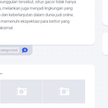
unggulan tersebut, situs gacor tidak hanya
, melainkan juga menjadi lingkungan yang
an keberlanjutan dalam dunia judi online.
r memenuhi ekspektasi para bettor yang
ksimal.
categorized
0
..