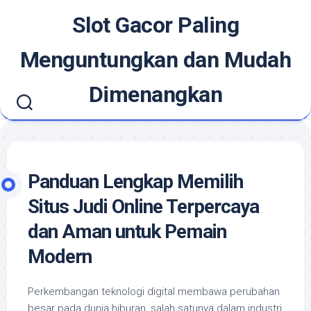
Skip
Slot Gacor Paling
to
content
Menguntungkan dan Mudah
Dimenangkan
Panduan Lengkap Memilih
Situs Judi Online Terpercaya
dan Aman untuk Pemain
Modern
Perkembangan teknologi digital membawa perubahan
besar pada dunia hiburan, salah satunya dalam industri