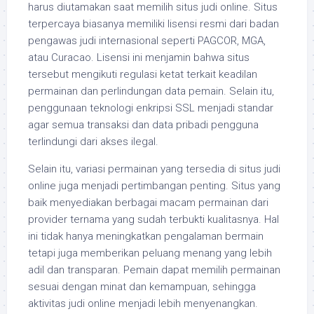
harus diutamakan saat memilih situs judi online. Situs
terpercaya biasanya memiliki lisensi resmi dari badan
pengawas judi internasional seperti PAGCOR, MGA,
atau Curacao. Lisensi ini menjamin bahwa situs
tersebut mengikuti regulasi ketat terkait keadilan
permainan dan perlindungan data pemain. Selain itu,
penggunaan teknologi enkripsi SSL menjadi standar
agar semua transaksi dan data pribadi pengguna
terlindungi dari akses ilegal.
Selain itu, variasi permainan yang tersedia di situs judi
online juga menjadi pertimbangan penting. Situs yang
baik menyediakan berbagai macam permainan dari
provider ternama yang sudah terbukti kualitasnya. Hal
ini tidak hanya meningkatkan pengalaman bermain
tetapi juga memberikan peluang menang yang lebih
adil dan transparan. Pemain dapat memilih permainan
sesuai dengan minat dan kemampuan, sehingga
aktivitas judi online menjadi lebih menyenangkan.