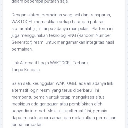
dalam beberapa putaran saja.
Dengan sistem permainan yang adil dan transparan,
WAKTOGEL memastikan setiap hasil dari putaran
slot adalah jujur tanpa adanya manipulasi. Platform ini
juga menggunakan teknologi RNG (Random Number
Generator) resmi untuk mengamankan integritas hasil
permainan.
Link Alternatif Login WAKTOGEL Terbaru
Tanpa Kendala
Salah satu keunggulan WAKTOGEL adalah adanya link
alternatif login resmi yang terus diperbarui. Ini
membantu pemain untuk tetap mengakses situs
meskipun ada gangguan atau pemblokiran oleh
penyedia internet. Melalui link alternatif ini, pemain
dapat masuk secara aman dan melanjutkan permainan
tanpa hambatan.