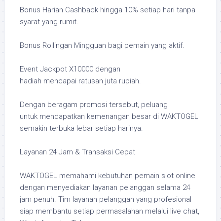
Bonus Harian Cashback hingga 10% setiap hari tanpa
syarat yang rumit.
Bonus Rollingan Mingguan bagi pemain yang aktif.
Event Jackpot X10000 dengan
hadiah mencapai ratusan juta rupiah.
Dengan beragam promosi tersebut, peluang
untuk mendapatkan kemenangan besar di WAKTOGEL
semakin terbuka lebar setiap harinya.
Layanan 24 Jam & Transaksi Cepat
WAKTOGEL memahami kebutuhan pemain slot online
dengan menyediakan layanan pelanggan selama 24
jam penuh. Tim layanan pelanggan yang profesional
siap membantu setiap permasalahan melalui live chat,