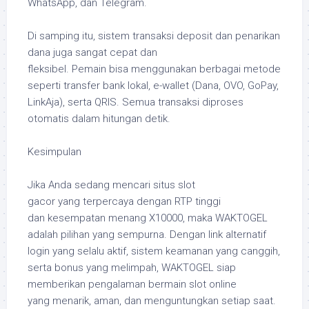
WhatsApp, dan Telegram.
Di samping itu, sistem transaksi deposit dan penarikan
dana juga sangat cepat dan
fleksibel. Pemain bisa menggunakan berbagai metode
seperti transfer bank lokal, e-wallet (Dana, OVO, GoPay,
LinkAja), serta QRIS. Semua transaksi diproses
otomatis dalam hitungan detik.
Kesimpulan
Jika Anda sedang mencari situs slot
gacor yang terpercaya dengan RTP tinggi
dan kesempatan menang X10000, maka WAKTOGEL
adalah pilihan yang sempurna. Dengan link alternatif
login yang selalu aktif, sistem keamanan yang canggih,
serta bonus yang melimpah, WAKTOGEL siap
memberikan pengalaman bermain slot online
yang menarik, aman, dan menguntungkan setiap saat.