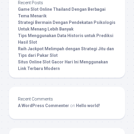
Recent Posts
Game Slot Online Thailand Dengan Berbagai
Tema Menarik
Strategi Bermain Dengan Pendekatan Psikologis
Untuk Menang Lebih Banyak
Tips Menggunakan Data Historis untuk Prediksi
Hasil Slot
Raih Jackpot Melimpah dengan Strategi Jitu dan
Tips dari Pakar Slot
Situs Online Slot Gacor Hari Ini Menggunakan
Link Terbaru Modern
Recent Comments
A WordPress Commenter
on
Hello world!