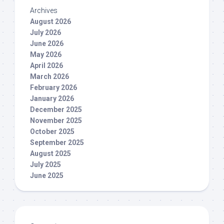
Archives
August 2026
July 2026
June 2026
May 2026
April 2026
March 2026
February 2026
January 2026
December 2025
November 2025
October 2025
September 2025
August 2025
July 2025
June 2025