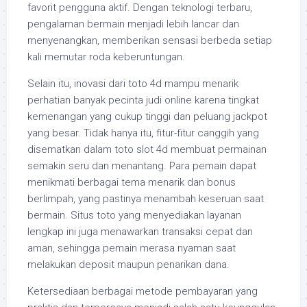
favorit pengguna aktif. Dengan teknologi terbaru,
pengalaman bermain menjadi lebih lancar dan
menyenangkan, memberikan sensasi berbeda setiap
kali memutar roda keberuntungan.
Selain itu, inovasi dari toto 4d mampu menarik
perhatian banyak pecinta judi online karena tingkat
kemenangan yang cukup tinggi dan peluang jackpot
yang besar. Tidak hanya itu, fitur-fitur canggih yang
disematkan dalam toto slot 4d membuat permainan
semakin seru dan menantang. Para pemain dapat
menikmati berbagai tema menarik dan bonus
berlimpah, yang pastinya menambah keseruan saat
bermain. Situs toto yang menyediakan layanan
lengkap ini juga menawarkan transaksi cepat dan
aman, sehingga pemain merasa nyaman saat
melakukan deposit maupun penarikan dana.
Ketersediaan berbagai metode pembayaran yang