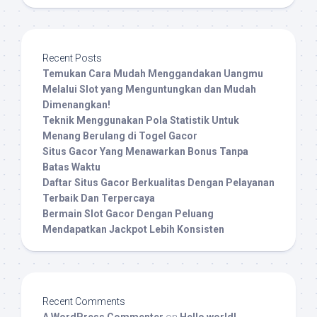
Recent Posts
Temukan Cara Mudah Menggandakan Uangmu
Melalui Slot yang Menguntungkan dan Mudah
Dimenangkan!
Teknik Menggunakan Pola Statistik Untuk
Menang Berulang di Togel Gacor
Situs Gacor Yang Menawarkan Bonus Tanpa
Batas Waktu
Daftar Situs Gacor Berkualitas Dengan Pelayanan
Terbaik Dan Terpercaya
Bermain Slot Gacor Dengan Peluang
Mendapatkan Jackpot Lebih Konsisten
Recent Comments