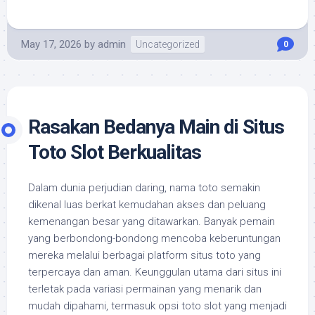
May 17, 2026
by
admin
Uncategorized
0
Rasakan Bedanya Main di Situs
Toto Slot Berkualitas
Dalam dunia perjudian daring, nama toto semakin
dikenal luas berkat kemudahan akses dan peluang
kemenangan besar yang ditawarkan. Banyak pemain
yang berbondong-bondong mencoba keberuntungan
mereka melalui berbagai platform situs toto yang
terpercaya dan aman. Keunggulan utama dari situs ini
terletak pada variasi permainan yang menarik dan
mudah dipahami, termasuk opsi toto slot yang menjadi