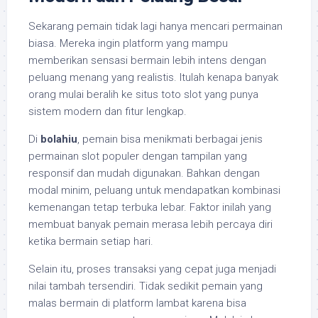
Sekarang pemain tidak lagi hanya mencari permainan
biasa. Mereka ingin platform yang mampu
memberikan sensasi bermain lebih intens dengan
peluang menang yang realistis. Itulah kenapa banyak
orang mulai beralih ke situs toto slot yang punya
sistem modern dan fitur lengkap.
Di
bolahiu
, pemain bisa menikmati berbagai jenis
permainan slot populer dengan tampilan yang
responsif dan mudah digunakan. Bahkan dengan
modal minim, peluang untuk mendapatkan kombinasi
kemenangan tetap terbuka lebar. Faktor inilah yang
membuat banyak pemain merasa lebih percaya diri
ketika bermain setiap hari.
Selain itu, proses transaksi yang cepat juga menjadi
nilai tambah tersendiri. Tidak sedikit pemain yang
malas bermain di platform lambat karena bisa