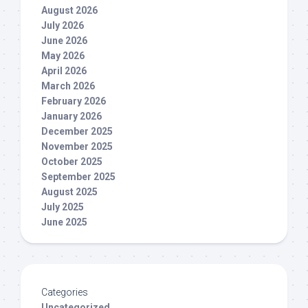
August 2026
July 2026
June 2026
May 2026
April 2026
March 2026
February 2026
January 2026
December 2025
November 2025
October 2025
September 2025
August 2025
July 2025
June 2025
Categories
Uncategorized