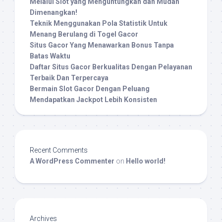
Melalui Slot yang Menguntungkan dan Mudah
Dimenangkan!
Teknik Menggunakan Pola Statistik Untuk
Menang Berulang di Togel Gacor
Situs Gacor Yang Menawarkan Bonus Tanpa
Batas Waktu
Daftar Situs Gacor Berkualitas Dengan Pelayanan
Terbaik Dan Terpercaya
Bermain Slot Gacor Dengan Peluang
Mendapatkan Jackpot Lebih Konsisten
Recent Comments
A WordPress Commenter
on
Hello world!
Archives