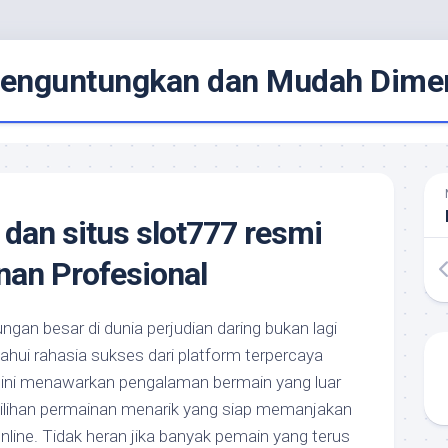
 Menguntungkan dan Mudah Dim
 dan situs slot777 resmi
nan Profesional
an besar di dunia perjudian daring bukan lagi
hui rahasia sukses dari platform terpercaya
 ini menawarkan pengalaman bermain yang luar
pilihan permainan menarik yang siap memanjakan
nline. Tidak heran jika banyak pemain yang terus