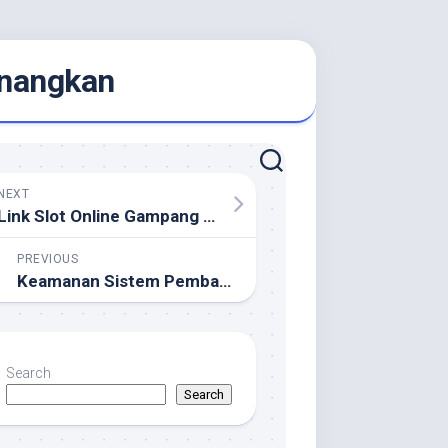
enangkan
NEXT
Link Slot Online Gampang Menang Jackpot Besar
PREVIOUS
Keamanan Sistem Pembayaran Digital di Situs Gacor yang Terjamin
Search
Search