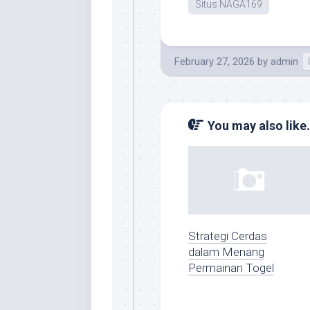
Situs NAGA169
February 27, 2026
by
admin
You may also like.
Strategi Cerdas
dalam Menang
Permainan Togel