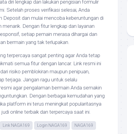
a diri lengkap dan lakukan pengisian formulir
mi. Setelah proses verifikasi selesai, Anda
n Deposit dan mulai mencoba keberuntungan di
n menarik. Dengan fitur lengkap dan layanan
esponsif, setiap pemain merasa dihargai dan
 bermain yang tak terlupakan.
ng terpercaya sangat penting agar Anda tetap
kmati semua fitur dengan lancar. Link resmi ini
ri risiko pemblokiran maupun penipuan,
 terjaga. Jangan ragu untuk selalu
 resmi agar pengalaman bermain Anda semakin
guntungkan. Dengan berbagai kemudahan yang
jika platform ini terus meningkat popularitasnya
judi online terbaik dan terpercaya saat ini.
Link NAGA169
Login NAGA169
NAGA169