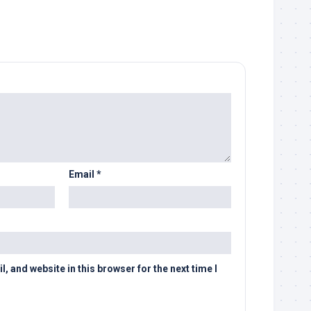
Email
*
 and website in this browser for the next time I